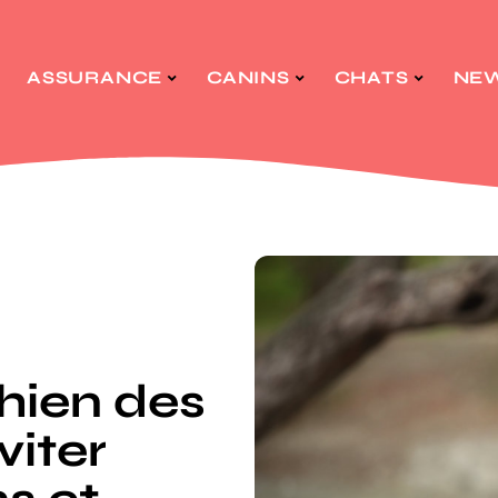
ASSURANCE
CANINS
CHATS
NE
hien des
viter