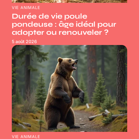
VIE ANIMALE
Durée de vie poule
pondeuse : âge idéal pour
adopter ou renouveler ?
5 août 2026
VIE ANIMALE