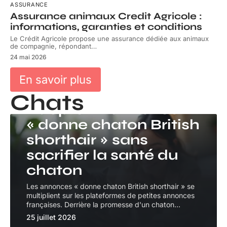
ASSURANCE
Assurance animaux Credit Agricole :
informations, garanties et conditions
Le Crédit Agricole propose une assurance dédiée aux animaux
de compagnie, répondant
…
24 mai 2026
En savoir plus
Chats
CHATS
Adopter malin avec
« donne chaton British
shorthair » sans
sacrifier la santé du
chaton
Les annonces « donne chaton British shorthair » se
multiplient sur les plateformes de petites annonces
françaises. Derrière la promesse d'un chaton
…
25 juillet 2026