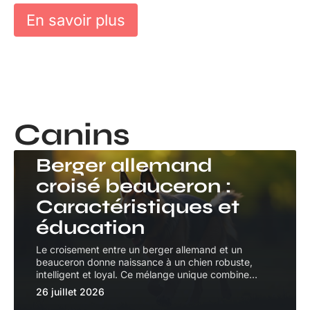
En savoir plus
Canins
CANINS
Berger allemand
croisé beauceron :
Caractéristiques et
éducation
Le croisement entre un berger allemand et un
beauceron donne naissance à un chien robuste,
intelligent et loyal. Ce mélange unique combine
…
26 juillet 2026