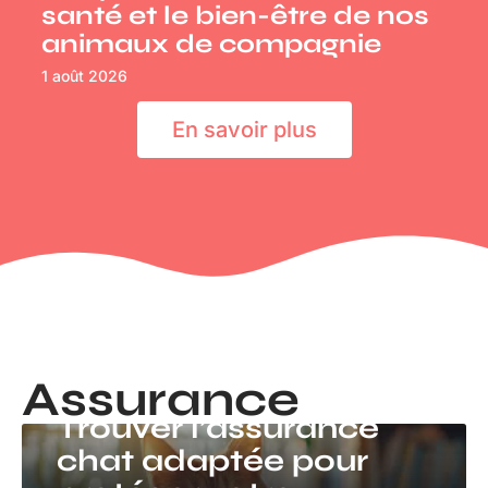
santé et le bien-être de nos
animaux de compagnie
1 août 2026
En savoir plus
Assurance
ASSURANCE
Trouver l’assurance
chat adaptée pour