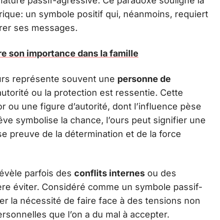
nature passif-agressive. Ce paradoxe souligne la
ique: un symbole positif qui, néanmoins, requiert
frer ses messages.
re son importance dans la famille
ours représente souvent une
personne de
autorité ou la protection est ressentie. Cette
r ou une figure d’autorité, dont l’influence pèse
êve symbolise la chance, l’ours peut signifier une
se preuve de la détermination et de la force
révèle parfois des
conflits internes
ou des
fère éviter. Considéré comme un symbole passif-
uer la nécessité de faire face à des tensions non
rsonnelles que l’on a du mal à accepter.