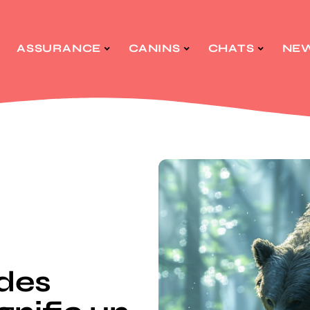
ASSURANCE
CANINS
CHATS
NE
 des