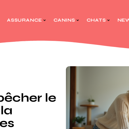
ASSURANCE
CANINS
CHATS
NE
cher le
 la
ces