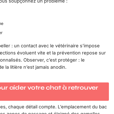
 vous soupçonnez un problème :
ne
er
ller : un contact avec le vétérinaire s’impose
fections évoluent vite et la prévention repose sur
onnalisés. Observer, c’est protéger : le
la litière n’est jamais anodin.
r aider votre chat à retrouver
ères, chaque détail compte. L’emplacement du bac
in des zones de passage et éloigné des gamelles.