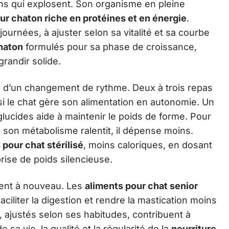
ins qui explosent. Son organisme en pleine
ur chaton riche en protéines et en énergie
.
ournées, à ajuster selon sa vitalité et sa courbe
haton
formulés pour sa phase de croissance,
grandir solide.
 d’un changement de rythme. Deux à trois repas
 si le chat gère son alimentation en autonomie. Un
lucides aide à maintenir le poids de forme. Pour
 : son métabolisme ralentit, il dépense moins.
 pour chat stérilisé
, moins caloriques, en dosant
prise de poids silencieuse.
ngent à nouveau. Les
aliments pour chat senior
ciliter la digestion et rendre la mastication moins
s, ajustés selon ses habitudes, contribuent à
sa vie, la qualité et la régularité de la
nourriture