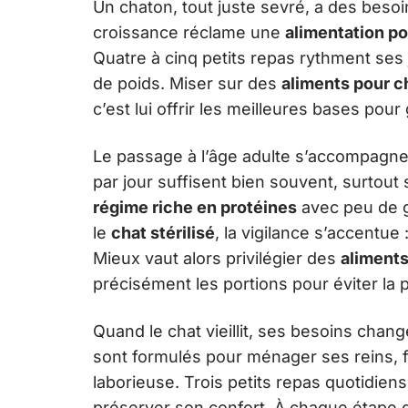
Un chaton, tout juste sevré, a des beso
croissance réclame une
alimentation po
Quatre à cinq petits repas rythment ses j
de poids. Miser sur des
aliments pour c
c’est lui offrir les meilleures bases pour 
Le passage à l’âge adulte s’accompagne
par jour suffisent bien souvent, surtout
régime riche en protéines
avec peu de g
le
chat stérilisé
, la vigilance s’accentue
Mieux vaut alors privilégier des
aliments
précisément les portions pour éviter la 
Quand le chat vieillit, ses besoins cha
sont formulés pour ménager ses reins, fa
laborieuse. Trois petits repas quotidien
préserver son confort. À chaque étape de 