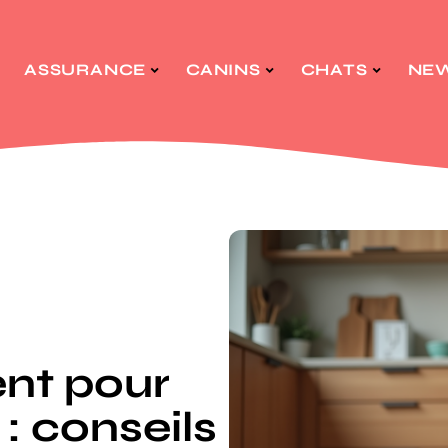
ASSURANCE
CANINS
CHATS
NE
nt pour
 : conseils