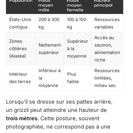
Population
Poids
Poids
Facteur
moyen
moyen
principal
mâle
femelle
États-Unis
200 à 300
100 à 150
Ressources
contigus
kg
kg
variables
Accès au
Zones
Supérieur
Nettement
saumon,
côtières
à la
supérieur
alimentation
(Alaska)
moyenne
riche
Inférieur à
Ressources
Intérieur
Plus
la
limitées,
des terres
faible
moyenne
milieu sec
Lorsqu’il se dresse sur ses pattes arrière,
un grizzli peut atteindre une hauteur de
trois mètres
. Cette posture, souvent
photographiée, ne correspond pas à une